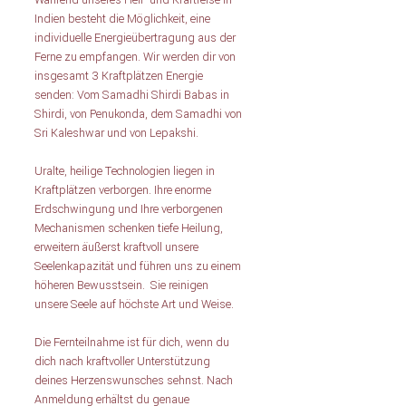
Während unseres Heil- und Kraftreise in 
Indien besteht die Möglichkeit, eine 
individuelle Energieübertragung aus der 
Ferne zu empfangen. Wir werden dir von 
insgesamt 3 Kraftplätzen Energie 
senden: Vom Samadhi Shirdi Babas in 
Shirdi, von Penukonda, dem Samadhi von 
Sri Kaleshwar und von Lepakshi.
Uralte, heilige Technologien liegen in 
Kraftplätzen verborgen. Ihre enorme 
Erdschwingung und Ihre verborgenen 
Mechanismen schenken tiefe Heilung, 
erweitern äußerst kraftvoll unsere 
Seelenkapazität und führen uns zu einem 
höheren Bewusstsein.  Sie reinigen 
unsere Seele auf höchste Art und Weise.
Die Fernteilnahme ist für dich, wenn du 
dich nach kraftvoller Unterstützung 
deines Herzenswunsches sehnst. Nach 
Anmeldung erhältst du genaue 