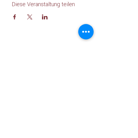
Diese Veranstaltung teilen
Kaleshwar Meditations & Heilzentrum:
Hauptstraße 254
DE - 09619 Dorfchemnitz