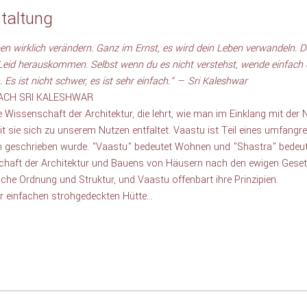
taltung
en wirklich verändern. Ganz im Ernst, es wird dein Leben verwandeln. D
id herauskommen. Selbst wenn du es nicht verstehst, wende einfach di
 Es ist nicht schwer, es ist sehr einfach.“ — Sri Kaleshwar
ACH SRI KALESHWAR
e Wissenschaft der Architektur, die lehrt, wie man im Einklang mit der 
it sie sich zu unserem Nutzen entfaltet. Vaastu ist Teil eines umfangr
n geschrieben wurde. "Vaastu" bedeutet Wohnen und "Shastra" bedeut
chaft der Architektur und Bauens von Häusern nach den ewigen Gesetz
che Ordnung und Struktur, und Vaastu offenbart ihre Prinzipien.  
ner einfachen strohgedeckten Hütte…