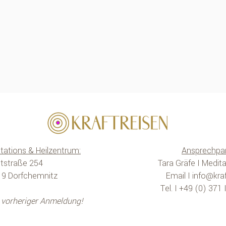
tations & Heilzentrum:
Ansprechpar
tstraße 254
Tara Gräfe I Medita
19 Dorfchemnitz
Email I
info@kraf
Tel. I +49 (0) 371
t vorheriger Anmeldung!