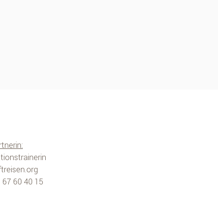
tnerin:
tionstrainerin
treisen.org
 I 67 60 40 15