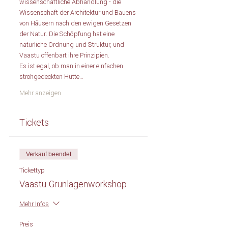
wissenschaftliche Abhandlung - die 
Wissenschaft der Architektur und Bauens 
von Häusern nach den ewigen Gesetzen 
der Natur. Die Schöpfung hat eine 
natürliche Ordnung und Struktur, und 
Vaastu offenbart ihre Prinzipien.  
Es ist egal, ob man in einer einfachen 
strohgedeckten Hütte…
Mehr anzeigen
Tickets
Verkauf beendet
Tickettyp
Vaastu Grunlagenworkshop
Mehr Infos
Preis