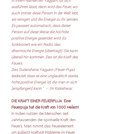
in ihrem Namen ein Yagyam für sich 
ausführen lässt, dann wird das Feuer, wo 
auch immer diese Person in der Welt lebt, 
sie reinigen und die Energie zu ihr senden. 
Es passiert automatisch, dass dieser 
Person auf diese Weise die höchste 
positive Energie gesendet wird. Es 
funktioniert wie ein Radio, das 
dharmische Energie [überträgt]. Sie kann 
überall hin kommen. Das ist die Kraft des 
Feuers.
Das Sudarshana Yagyam (Feuer-Puja) 
bedeutet, dass es eine unglaublich starke, 
hohe positive Energie ist, die man in sich 
[empfangen] kann."  — Sri Kaleshwar
DIE KRAFT EINER FEUERPUJA 
Eine 
Feuerpuja hat die Kraft von 1000 Heilern! 
In Indien nutzen die Menschen seit 
Jahrtausenden die spirituelle Kraft des 
Feuers. Man nimmt das Feuerelement 
um äußerst kraftvoll Probleme im Feuer 