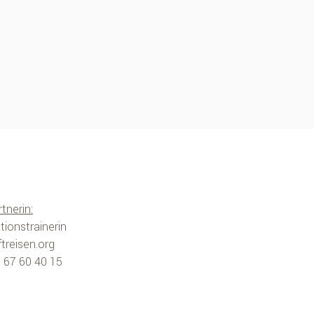
tnerin:
tionstrainerin
treisen.org
 I 67 60 40 15