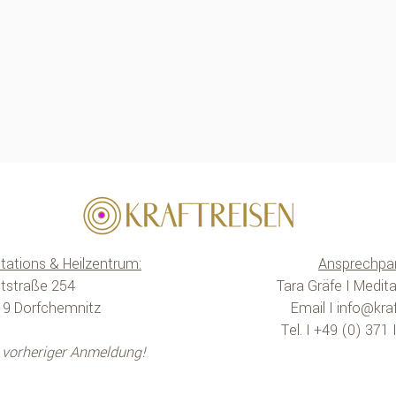
tations & Heilzentrum:
Ansprechpar
tstraße 254
Tara Gräfe I Medita
19 Dorfchemnitz
Email I
info@kraf
Tel. I +49 (0) 371
t vorheriger Anmeldung!