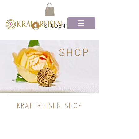
STUDENTEN Log-In
SHOP
KRAFTREISEN SHOP
Shop
/
Yantras (Heilige Geometrie)