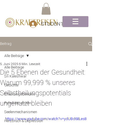
STUDENTEN Log-In
Beitrag
Alle Beiträge
5. Juni 2025
6 Min. Lesezeit
Alle Beiträge
Die 5 Ebenen der Gesundheit:
Sri Kaleshwar
Warum 99,999 % unseres
Gedichte
Selbstheilungspotentials
Erfahrungsberichte
ungenutzt bleiben
Palmblattwissen
Seelenmechanismen
https://www.youtube.com/watch?v=ydUBd68Les8
Herzbruch & Depression