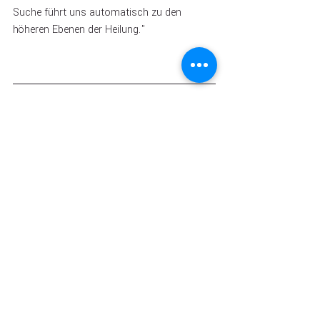
Suche führt uns automatisch zu den 
höheren Ebenen der Heilung."
ÜBER SRI KALESHWAR UND 
DIE WISSENSSYSTEME
Sri Kaleshwar ist ein moderner spiritueller 
Lehrer in der Linie von Shirdi Sai Baba, Jesus 
Christus, Babaji, Ramakrishna 
Paramahamsa und Ramana Maharshi. 
Geboren wurde er am 8. Januar 1973 in 
einem Dorf in Südindien. Am 15. März 2012 
verließ Sri Kaleshwar seinen physischen 
Körper und trat in den Zustand von 
Mahasamadhi ein.